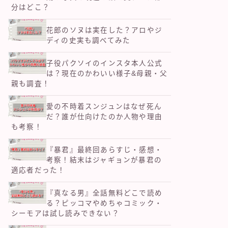
分はどこ？
花郎のソヌは実在した？アロやジ
ディの史実も調べてみた
子役パクソイのインスタ本人公式
は？現在のかわいい様子&母親・父
親も調査！
愛の不時着スンジュンはなぜ死ん
だ？誰が仕向けたのか人物や理由
も考察！
『暴君』最終回あらすじ・感想・
考察！結末はジャギョンが暴君の
適応者だった！
『真なる男』全話無料どこで読め
る？ピッコマやめちゃコミック・
シーモアは試し読みできない？