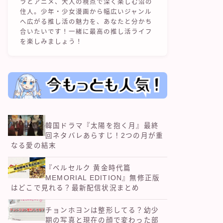
ラとアニメ、大人の視点で深く楽しむ沼の
住人。少年・少女漫画から幅広いジャンル
へ広がる推し活の魅力を、あなたと分かち
合いたいです！一緒に最高の推し活ライフ
を楽しみましょう！
韓国ドラマ『太陽を抱く月』最終
回ネタバレあらすじ！2つの月が重
なる愛の結末
『ベルセルク 黄金時代篇
MEMORIAL EDITION』無修正版
はどこで見れる？最新配信状況まとめ
チョンホヨンは整形してる？幼少
期の写真と現在の顔で変わった部