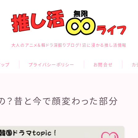
大人のアニメ＆韓ドラ深掘りブログ！沼に浸かる推し活情報
マップ
プライバシーポリシー
お問合せ
カ
の？昔と今で顔変わった部分