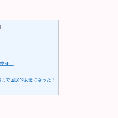
]
検証！
努力で国民的女優になった！