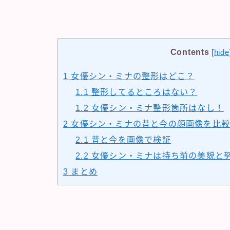
Contents
[
hide
1
女優シン・ミナの整形はどこ？
1.1
整形してるところはない？
1.2
女優シン・ミナ整形箇所はなし！
2
女優シン・ミナの昔と今の顔画像を比較
2.1
昔と今を画像で検証
2.2
女優シン・ミナは持ち前の美貌と
3
まとめ