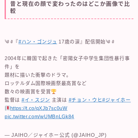
昔と現在の顔で変わったのはどこか画像で比
較
⠀
༄ ༅『
#ハン・ゴンジュ
17歳の涙』配信開始༄ ༅
2004年に韓国で起きた「密陽女子中学生集団性暴行事
件」を
題材に描いた衝撃のドラマ。
ロッテルダム国際映画祭最高賞など
数々の映画賞を受賞
監督は
#イ・スジン
主演は
#チョン・ウヒ
#ジャイホー
https://t.co/qXJb7sc0uW
pic.twitter.com/wUMBnLGk84
— JAIHO／ジャイホー公式 (@JAIHO_JP)