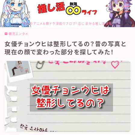
MENU
大人のアニメ＆韓ドラ深掘りブログ！沼に浸かる推し活情報
お問合せ
韓流エンタメ
カテゴリー
女優チョンウヒは整形してるの？昔の写真と
サイトマップ
トップページ
現在の顔で変わった部分を探してみた！
プライバシーポリシー
プロフィール
メディアコンテンツポリシー
運営者情報