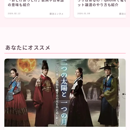
「おとけおっとけ」歌詞や日本語
ワザはあるの？iphoneで電子
の意味も紹介
ット譲渡のやり方も紹介
2026.02.12
2026.01.08
韓流エンタメ
韓流エン
あなたにオススメ
新作が続々と配信中♡
エロ無料！無修正アニメおすすめ17選！