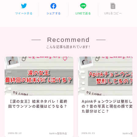
ツイートする
シェアする
LINEで送る
URLをコピー
Recommend
こんな記事も読まれています！
【涙の女王】結末ネタバレ！最終
Apinkチョンウンジは整形し
回でウンソンの最後はどうなる？
の？昔の写真と現在の顔で変
た部分はどこ？
2026.02.12
2026.01.21
Netflix配信作品
Netflix配