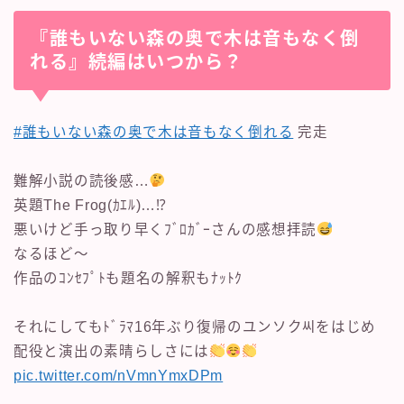
『誰もいない森の奥で木は音もなく倒
れる』続編はいつから？
#誰もいない森の奥で木は音もなく倒れる
完走
難解小説の読後感…
英題The Frog(ｶｴﾙ)…⁉︎
悪いけど手っ取り早くﾌﾞﾛｶﾞｰさんの感想拝読
なるほど〜
作品のｺﾝｾﾌﾟﾄも題名の解釈もﾅｯﾄｸ
それにしてもﾄﾞﾗﾏ16年ぶり復帰のユンソク씨をはじめ
配役と演出の素晴らしさには
pic.twitter.com/nVmnYmxDPm