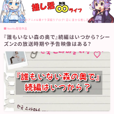
MENU
大人のアニメ＆韓ドラ深掘りブログ！沼に浸かる推し活情報
お問合せ
Netflix配信作品
カテゴリー
『誰もいない森の奥で』続編はいつから？シー
サイトマップ
トップページ
ズン2の放送時期や予告映像はある？
プライバシーポリシー
プロフィール
メディアコンテンツポリシー
運営者情報