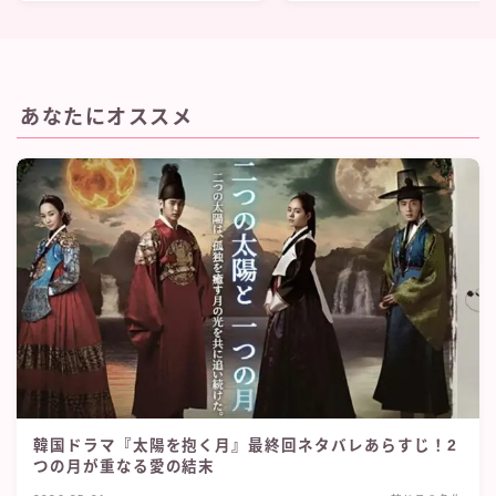
あなたにオススメ
韓国ドラマ『太陽を抱く月』最終回ネタバレあらすじ！2
つの月が重なる愛の結末
新作が続々と配信中♡
エロ無料！無修正アニメおすすめ17選！