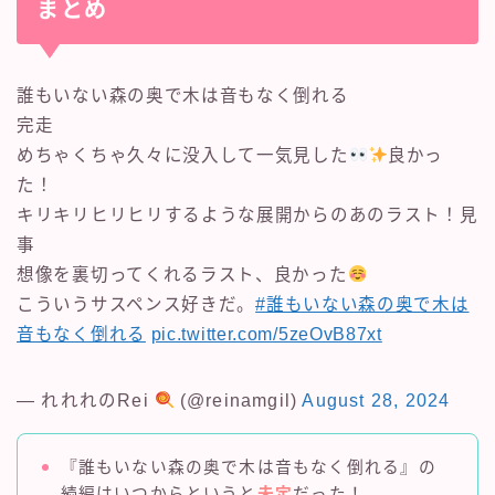
まとめ
誰もいない森の奥で木は音もなく倒れる
完走
めちゃくちゃ久々に没入して一気見した
良かっ
た！
キリキリヒリヒリするような展開からのあのラスト！見
事
想像を裏切ってくれるラスト、良かった
こういうサスペンス好きだ。
#誰もいない森の奥で木は
音もなく倒れる
pic.twitter.com/5zeOvB87xt
— れれれのRei
(@reinamgil)
August 28, 2024
『誰もいない森の奥で木は音もなく倒れる』の
続編はいつからというと
未定
だった！