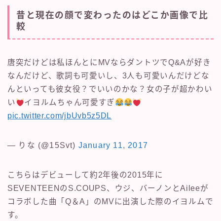
昔と現在の顔で変わったのはどこか画像で比
較
唐突だけどは私ほんとにMVならダントツでQ&Aが好き
なんだけど、歌詞も可愛いし、3人も可愛いんだけどな
んといっても彼女役？でいいのかな？女の子が超かわい
い
イヨルムちゃん可愛すぎ
pic.twitter.com/jbUvb5z5DL
— りな (@15Svt)
January 11, 2017
こちらはデビューして約2年後の2015年に
SEVENTEENのS.COUPS、ウジ、バーノンとAileeが
コラボした曲「Q＆A」のMVに出演した際のイヨルムで
す。