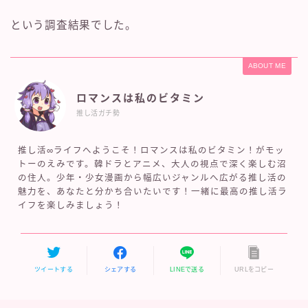
という調査結果でした。
ABOUT ME
ロマンスは私のビタミン
推し活ガチ勢
推し活∞ライフへようこそ！ロマンスは私のビタミン！がモッ
トーのえみです。韓ドラとアニメ、大人の視点で深く楽しむ沼
の住人。少年・少女漫画から幅広いジャンルへ広がる推し活の
魅力を、あなたと分かち合いたいです！一緒に最高の推し活ラ
イフを楽しみましょう！
ツイートする
シェアする
LINEで送る
URLをコピー
新作が続々と配信中♡
エロ無料！無修正アニメおすすめ17選！