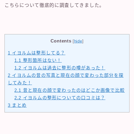
こちらについて徹底的に調査してきました。
Contents
[
hide
]
1
イヨルムは整形してる？
1.1
整形箇所はない！
1.2
イヨルムは過去に整形の噂があった！
2
イヨルムの昔の写真と現在の顔で変わった部分を探
してみた！
2.1
昔と現在の顔で変わったのはどこか画像で比較
2.2
イヨルムの整形についての口コミは？
3
まとめ