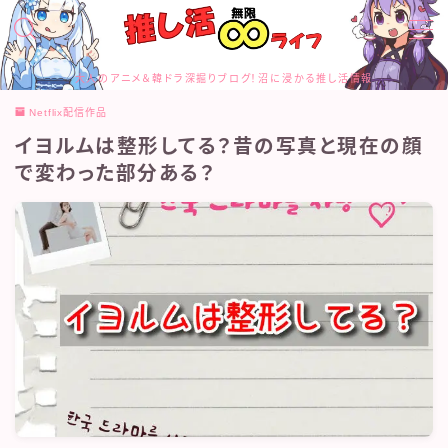
MENU
大人のアニメ＆韓ドラ深掘りブログ！沼に浸かる推し活情報
お問合せ
Netflix配信作品
カテゴリー
イヨルムは整形してる？昔の写真と現在の顔
サイトマップ
トップページ
で変わった部分ある？
プライバシーポリシー
プロフィール
メディアコンテンツポリシー
運営者情報