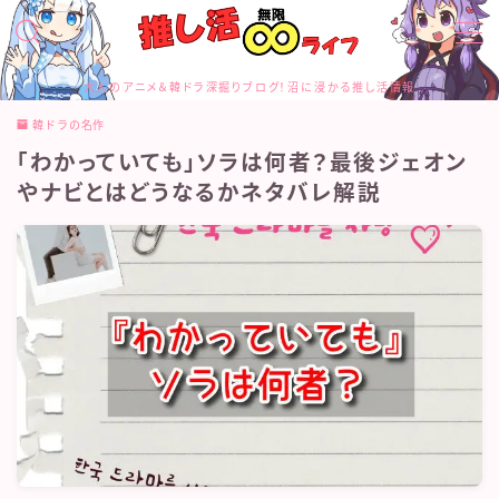
MENU
大人のアニメ＆韓ドラ深掘りブログ！沼に浸かる推し活情報
お問合せ
韓ドラの名作
カテゴリー
「わかっていても」ソラは何者？最後ジェオン
サイトマップ
トップページ
やナビとはどうなるかネタバレ解説
プライバシーポリシー
プロフィール
メディアコンテンツポリシー
運営者情報