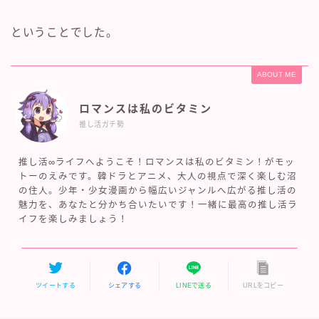
ということでした。
ABOUT ME
ロマンスは私のビタミン
推し活ガチ勢
推し活∞ライフへようこそ！ロマンスは私のビタミン！がモッ
トーのえみです。韓ドラとアニメ、大人の視点で深く楽しむ沼
の住人。少年・少女漫画から幅広いジャンルへ広がる推し活の
魅力を、あなたと分かち合いたいです！一緒に最高の推し活ラ
イフを楽しみましょう！
ツイートする
シェアする
LINEで送る
URLをコピー
新作が続々と配信中♡
エロ無料！無修正アニメおすすめ17選！