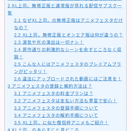
2
XL上司。無修正版と通常版が見れる配信サブスク一
覧
2.1
なぜXL上司。の無修正版はアニメフェスタだけ
なの？
2.2
XL上司。無修正版とオンエア版は何が違うの？
2.3
湯気や光の演出は一切ナシ！
2.4
原作通りの刺激的なシーンを余すところなく収
録！
2.5
こんな人にはアニメフェスタのプレミアムプラ
ンがピッタリ！
2.6
違法にアップロードされた動画にはご注意を！
3
アニメフェスタの登録と解約方法は？
3.1
アニメフェスタの料金プランは？
3.2
アニメフェスタは支払い方法も豊富で安心！
3.3
アニメフェスタの登録手順について
3.4
アニメフェスタの解約手順について
3.5
XL上司。に似た僧侶枠アニメもご紹介！
4
XL上司。のあらすじと見どころ