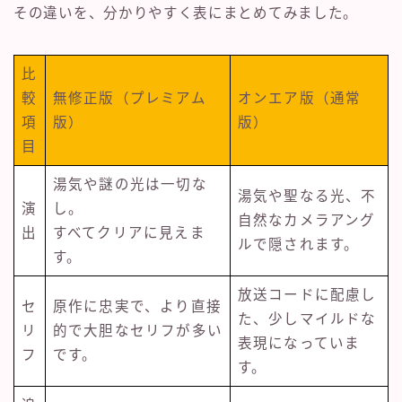
その違いを、分かりやすく表にまとめてみました。
比
較
無修正版（プレミアム
オンエア版（通常
項
版）
版）
目
湯気や謎の光は一切な
湯気や聖なる光、不
演
し。
自然なカメラアング
出
すべてクリアに見えま
ルで隠されます。
す。
放送コードに配慮し
セ
原作に忠実で、より直接
た、少しマイルドな
リ
的で大胆なセリフが多い
表現になっていま
フ
です。
す。