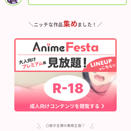
集め
＼
／
ニッチな作品
ました！
〇欲が全開の無修正版♡