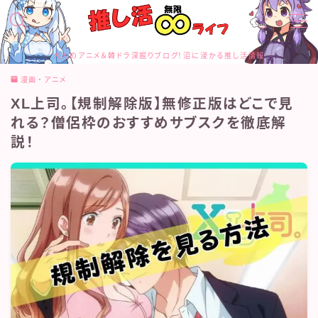
MENU
大人のアニメ＆韓ドラ深掘りブログ！沼に浸かる推し活情報
お問合せ
漫画・アニメ
カテゴリー
XL上司。【規制解除版】無修正版はどこで見
サイトマップ
トップページ
れる？僧侶枠のおすすめサブスクを徹底解
プライバシーポリシー
説！
プロフィール
メディアコンテンツポリシー
運営者情報