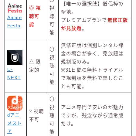
【唯一の選択肢】僧侶枠の
◎ 視
視
聖地。
聴可
聴
Anime
プレミアムプランで
無修正版
能
可
Festa
が見放題
。
能
無修正版は個別レンタル課
〇
金の場合が多く、見放題は
視
△ 限
規制版のみ。
聴
U-
定的
※31日間の無料トライアル
可
NEXT
で規制版を無料で楽しむこ
能
とも可能。
〇
視
アニメ専門で安いのが魅力
× 視聴
dアニ
聴
ですが、残念ながら通常版
不可
メスト
可
だけ。
ア
能