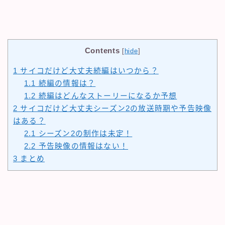
Contents
[
hide
]
1
サイコだけど大丈夫続編はいつから？
1.1
続編の情報は？
1.2
続編はどんなストーリーになるか予想
2
サイコだけど大丈夫シーズン2の放送時期や予告映像
はある？
2.1
シーズン2の制作は未定！
2.2
予告映像の情報はない！
3
まとめ