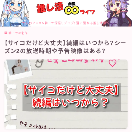
MENU
大人のアニメ＆韓ドラ深掘りブログ！沼に浸かる推し活情報
お問合せ
韓ドラの名作
カテゴリー
【サイコだけど大丈夫】続編はいつから？シー
サイトマップ
トップページ
ズン2の放送時期や予告映像はある？
プライバシーポリシー
プロフィール
メディアコンテンツポリシー
運営者情報