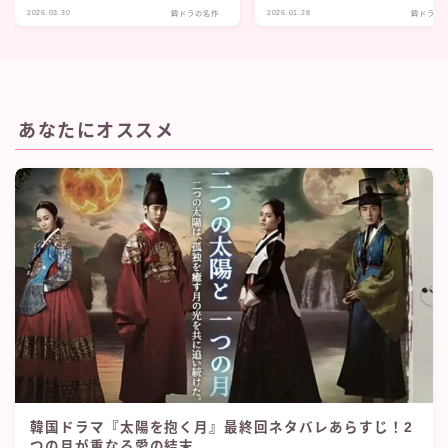
2026.03.30
2026.01.28
韓ドラの名作
韓ドラの
あなたにオススメ
新作が続々と配信中♡
韓国ドラマ『太陽を抱く月』最終回ネタバレあらすじ！2
エロ無料！無修正アニメおすすめ17選！
つの月が重なる愛の結末